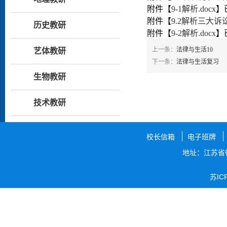
附件【
9-1解析.docx
】
附件【
9.2解析三大诉讼.
历史教研
附件【
9-2解析.docx
】
上一条：
法律与生活10
艺体教研
下一条：
法律与生活复习
生物教研
技术教研
校长信箱
电子班牌
地址：江苏省
苏IC