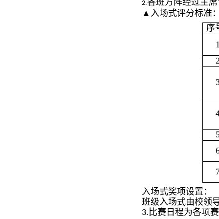
各班方阵经过主席
2.
▲入场式评分标准
序
入场式奖项设置：
班级入场式由校领导
比赛日程为各项赛
3.